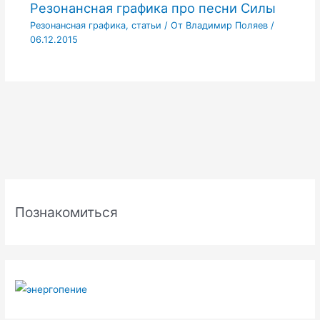
Резонансная графика про песни Силы
Резонансная графика
,
статьи
/ От
Владимир Поляев
/
06.12.2015
Р
у
Познакомиться
б
р
и
к
и