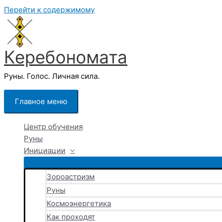
Перейти к содержимому
Керебономата
Руны. Голос. Личная сила.
Главное меню
Центр обучения
Руны
Инициации
Зороастризм
Руны
Космоэнергетика
Как проходят