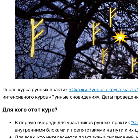
После курса рунных практик
«Сказки Рунного круга, часть 
интенсивного курса «Рунные сновидения». Даты проведения
Для кого этот курс?
В первую очередь для участников рунных практик
“С
внутренними блоками и препятствиями на пути к их 
Для всех, кто интересуется практиками сновидений, 