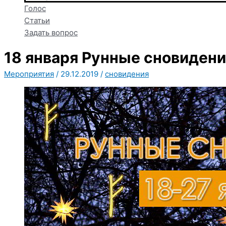
Голос
Статьи
Задать вопрос
18 января Рунные сновиден
Мероприятия
/
29.12.2019
/
сновидения