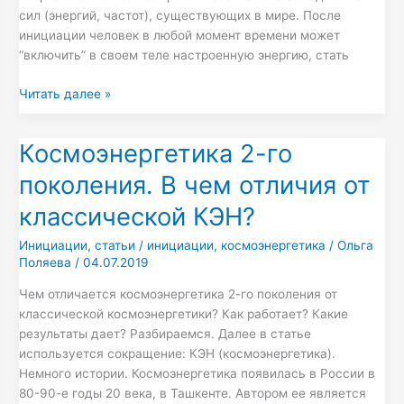
сил (энергий, частот), существующих в мире. После
инициации человек в любой момент времени может
“включить” в своем теле настроенную энергию, стать
Читать далее »
Космоэнергетика 2-го
Космоэнергетика
2-
поколения. В чем отличия от
го
поколения.
классической КЭН?
В
Инициации
,
статьи
/
инициации
,
космоэнергетика
/
Ольга
чем
Поляева
/
04.07.2019
отличия
от
Чем отличается космоэнергетика 2-го поколения от
классической
классической космоэнергетики? Как работает? Какие
КЭН?
результаты дает? Разбираемся. Далее в статье
используется сокращение: КЭН (космоэнергетика).
Немного истории. Космоэнергетика появилась в России в
80-90-е годы 20 века, в Ташкенте. Автором ее является