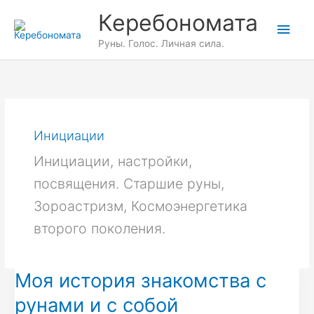
Перейти
Глав
Керебономата
к
содержимому
мен
Руны. Голос. Личная сила.
Инициации
Инициации, настройки,
посвящения. Старшие руны,
Зороастризм, Космоэнергетика
второго поколения.
Моя история знакомства с
Моя
история
рунами и с собой
знакомства