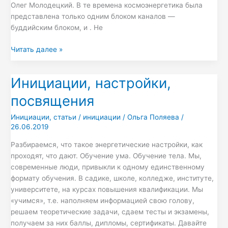
Олег Молодецкий. В те времена космоэнергетика была
представлена только одним блоком каналов —
буддийским блоком, и . Не
Читать далее »
Инициации, настройки,
Инициации,
настройки,
посвящения
посвящения
Инициации
,
статьи
/
инициации
/
Ольга Поляева
/
26.06.2019
Разбираемся, что такое энергетические настройки, как
проходят, что дают. Обучение ума. Обучение тела. Мы,
современные люди, привыкли к одному единственному
формату обучения. В садике, школе, колледже, институте,
университете, на курсах повышения квалификации. Мы
«учимся», т.е. наполняем информацией свою голову,
решаем теоретические задачи, сдаем тесты и экзамены,
получаем за них баллы, дипломы, сертификаты. Давайте