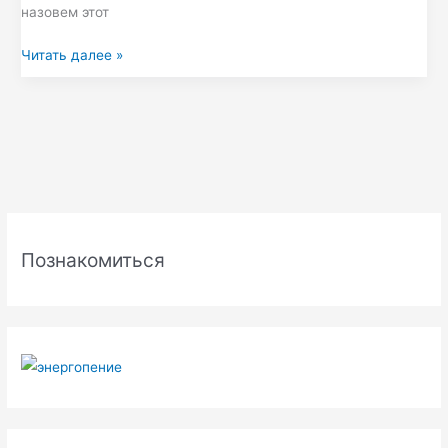
назовем этот
Читать далее »
Р
у
Познакомиться
б
р
и
к
и