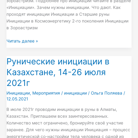
зороастризм. Подробнее про инициации читайте в разделе
«Инициации». Зачем нужны инициации. Что дают. Как
проходят инициации Инициации а Старшие руны
Инициации в Космоэнергетику 2-го поколения Инициации
в Зороастризм
Читать далее »
Рунические инициации в
Рунические
инициации
Казахстане, 14-26 июля
в
Казахстане,
2021г
14-
Инициации
,
Мероприятия
/
инициации
/
Ольга Поляева
/
26
12.05.2021
июля
2021г
В июле 2021г проводим инициации в руны в Алматы,
Казахстан. Приглашаем всех заинтересованных.
Количество мест ограничено, бронируйте своё участие
заранее. Для чего нужны инициации Инициация – процесс
энергетической со-настройки тела человека с одной из