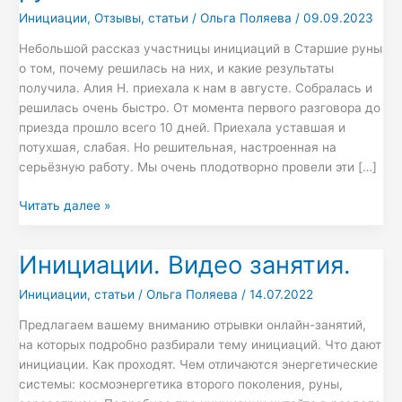
с
Инициации
,
Отзывы
,
статьи
/
Ольга Поляева
/
09.09.2023
рунами
Небольшой рассказ участницы инициаций в Старшие руны
и
о том, почему решилась на них, и какие результаты
с
получила. Алия Н. приехала к нам в августе. Собралась и
собой
решилась очень быстро. От момента первого разговора до
приезда прошло всего 10 дней. Приехала уставшая и
потухшая, слабая. Но решительная, настроенная на
серьёзную работу. Мы очень плодотворно провели эти […]
Читать далее »
Инициации. Видео занятия.
Инициации.
Видео
Инициации
,
статьи
/
Ольга Поляева
/
14.07.2022
занятия.
Предлагаем вашему вниманию отрывки онлайн-занятий,
на которых подробно разбирали тему инициаций. Что дают
инициации. Как проходят. Чем отличаются энергетические
системы: космоэнергетика второго поколения, руны,